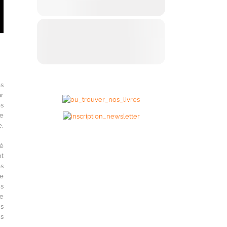
es
ar
s
ne
e,
té
nt
es
de
ns
de
es
és