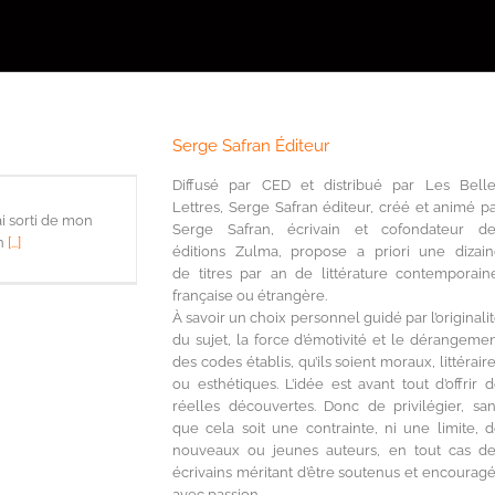
Serge Safran Éditeur
Diffusé par CED et distribué par Les Bell
Lettres, Serge Safran éditeur, créé et animé p
’ai sorti de mon
Serge Safran, écrivain et cofondateur de
un
[...]
éditions Zulma, propose a priori une dizai
de titres par an de littérature contemporain
française ou étrangère.
À savoir un choix personnel guidé par l’originali
du sujet, la force d’émotivité et le dérangeme
des codes établis, qu’ils soient moraux, littérair
ou esthétiques. L’idée est avant tout d’offrir 
réelles découvertes. Donc de privilégier, sa
que cela soit une contrainte, ni une limite, 
nouveaux ou jeunes auteurs, en tout cas d
écrivains méritant d’être soutenus et encourag
avec passion.