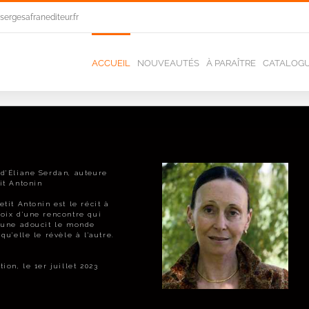
ergesafranediteur.fr
ACCUEIL
NOUVEAUTÉS
À PARAÎTRE
CATALOG
d’Éliane Serdan, auteure
it Antonin
etit Antonin est le récit à
oix d’une rencontre qui
’une adoucit le monde
 qu’elle le révèle à l’autre.
tion, le 1er juillet 2023