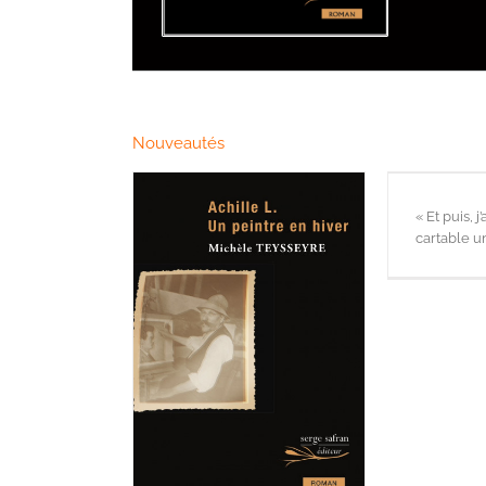
Nouveautés
« Et puis, j
cartable 