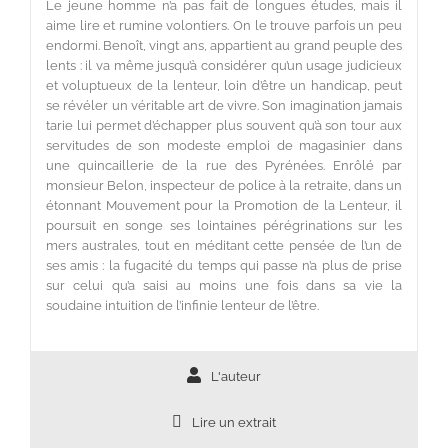
Le jeune homme n’a pas fait de longues études, mais il
aime lire et rumine volontiers. On le trouve parfois un peu
endormi. Benoît, vingt ans, appartient au grand peuple des
lents : il va même jusqu’à considérer qu’un usage judicieux
et voluptueux de la lenteur, loin d’être un handicap, peut
se révéler un véritable art de vivre. Son imagination jamais
tarie lui permet d’échapper plus souvent qu’à son tour aux
servitudes de son modeste emploi de magasinier dans
une quincaillerie de la rue des Pyrénées. Enrôlé par
monsieur Belon, inspecteur de police à la retraite, dans un
étonnant Mouvement pour la Promotion de la Lenteur, il
poursuit en songe ses lointaines pérégrinations sur les
mers australes, tout en méditant cette pensée de l’un de
ses amis : la fugacité du temps qui passe n’a plus de prise
sur celui qu’a saisi au moins une fois dans sa vie la
soudaine intuition de l’infinie lenteur de l’être.
L'auteur
Lire un extrait