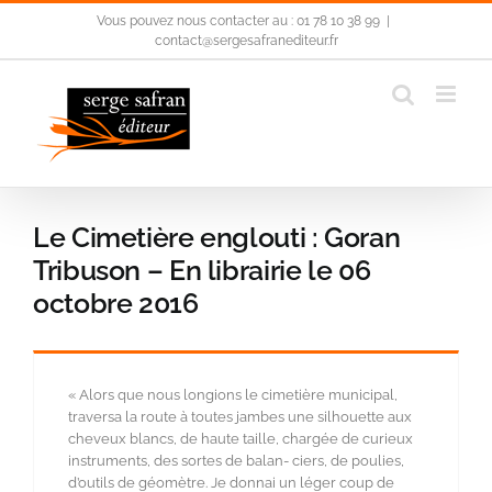
Passer
Vous pouvez nous contacter au : 01 78 10 38 99
|
au
contact@sergesafranediteur.fr
contenu
Le Cimetière englouti : Goran
Tribuson – En librairie le 06
octobre 2016
« Alors que nous longions le cimetière municipal,
traversa la route à toutes jambes une silhouette aux
cheveux blancs, de haute taille, chargée de curieux
instruments, des sortes de balan- ciers, de poulies,
d’outils de géomètre. Je donnai un léger coup de