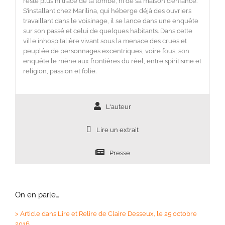
reste plus ni trace de la tombe, ni de sa maison d’enfance.
S’installant chez Marilina, qui héberge déjà des ouvriers
travaillant dans le voisinage, il se lance dans une enquête
sur son passé et celui de quelques habitants. Dans cette
ville inhospitalière vivant sous la menace des crues et
peuplée de personnages excentriques, voire fous, son
enquête le mène aux frontières du réel, entre spiritisme et
religion, passion et folie.
L'auteur
Lire un extrait
Presse
On en parle…
>
Article dans Lire et Relire de Claire Desseux, le 25 octobre
2016