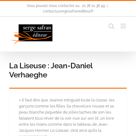
Passer
Vous pouvez nous contacter au : 01 78 10 38 99
|
au
contact@sergesafranediteur.fr
contenu
La Liseuse : Jean-Daniel
Verhaeghe
« Il faut dire que Jeanne intriguait toute la classe, les
garçons comme les filles. Sa chevelure rousse et sa
peau blanche piquetée de jolies taches de son les
faisaient tous rêver de la voir nue sur son lit, un livre
entre les mains comme dans le tableau de Jean-
Jacques Henner
La Liseuse
, c’est ainsi qu’ils la