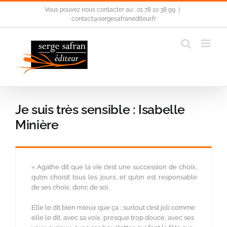
Passer
Vous pouvez nous contacter au : 01 78 10 38 99
|
au
contact@sergesafranediteur.fr
contenu
Je suis très sensible : Isabelle
Minière
« Agathe dit que la vie c’est une succession de choix,
qu’on choisit tous les jours, et qu’on est responsable
de ses choix, donc de soi.
Elle le dit bien mieux que ça ; surtout c’est joli comme
elle le dit, avec sa voix, presque trop douce, avec ses