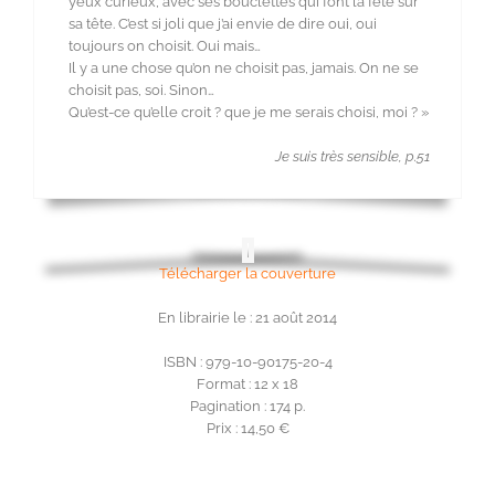
yeux curieux, avec ses bouclettes qui font la fête sur
sa tête. C’est si joli que j’ai envie de dire oui, oui
toujours on choisit. Oui mais…
Il y a une chose qu’on ne choisit pas, jamais. On ne se
choisit pas, soi. Sinon…
Qu’est-ce qu’elle croit ? que je me serais choisi, moi ? »
Je suis très sensible, p.51
Télécharger la couverture
En librairie le : 21 août 2014
ISBN : 979-10-90175-20-4
Format : 12 x 18
Pagination : 174 p.
Prix : 14,50 €