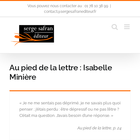
Passer
Vous pouvez nous contacter au : 01 78 10 38 99
|
au
contact@sergesafranediteur.fr
contenu
Au pied de la lettre : Isabelle
Minière
« Je ne me sentais pas déprimé, je ne savais plus quoi
penser ; j’étais perdu : être dépressif ou ne pas l’être ?
C’était ma question. J’avais besoin d’une réponse. »
Au pied de la lettre, p. 24