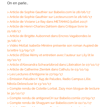
On en parle…
>
Article de Sophie Gauthier sur Babelio.com le 28/06/17
>
Article de Sophie Gauthier sur Lecteurs.com le 28/06/17
>
Article de Viviane Le Ray dans METAMAG (juillet 2017)
>
Article de Henri-Charles Dahlem dans Critique livre le
21/08/17
>
Article de Brigitte Aubonnet dans Encres Vagabondes le
31/08/17
>
Vidéo Mollat: Isabelle Minière présente son roman Aupied de
la lettre (13/09/17)
>
Article d'Élise Rémy et entretien avec l'auteur sur Lily lit le
05/10/17
>
Article d'Alexandra Schwartzbrod dans Libération le 07/10/17
>
Article de Catherine Zientek dans Cathulu le 03/10/19
>
Les Lectures d'Antigone le 27/09/17
>
Émission Paludes n° 845 de Paludes, Radio Campus Lille,
Nikola Delescluse le 13/10/17
>
Compte rendu de Colette Lorbat, Zazy mon blogue de lecture
le 30/10/17
>
Compte rendu de antigoneCH sur Babelio.comle 27/09/17
>
Compte rendu de Shagyam sur Babelio.com le 02/11/17