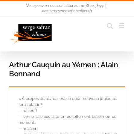
Passer
Vous pouvez nous contacter au : 01 78 10 38 99
|
au
contact@sergesafranediteur.fr
contenu
Arthur Cauquin au Yémen : Alain
Bonnand
« À propos de lèvres, est-ce qu’un nouveau joujou te
ferait plaisir ?
— oh oui !
— Je ne sais pas si tu en as tellement besoin en ce
moment…
— mais si !