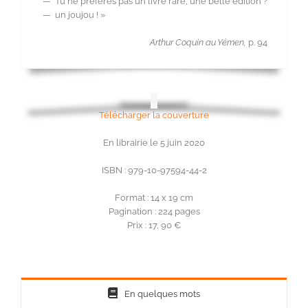
— Tu ne préfères pas un livre rare, une belle édition ?
— un joujou ! »
Arthur Coquin au Yémen,
p. 94
Télécharger la couverture
En librairie le 5 juin 2020
ISBN : 979-10-97594-44-2
Format : 14 x 19 cm
Pagination : 224 pages
Prix : 17, 90 €
En quelques mots