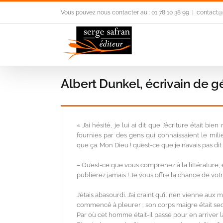
Passer
Vous pouvez nous contacter au : 01 78 10 38 99
|
contact@s
au
contenu
Albert Dunkel, écrivain de gé
« J’ai hésité, je lui ai dit que l’écriture était bie
fournies par des gens qui connaissaient le milie
que ça. Mon Dieu ! qu’est-ce que je n’avais pas dit là
– Qu’est-ce que vous comprenez à la littérature, 
publierez jamais ! Je vous offre la chance de votr
J’étais abasourdi. J’ai craint qu’il n’en vienne aux ma
commencé à pleurer ; son corps maigre était seco
Par où cet homme était-il passé pour en arriver là 