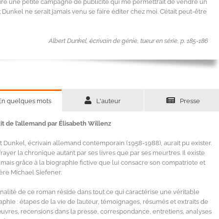
 faire une petite campagne de publicité qui me permettrait de vendre un
unkel ne serait jamais venu se faire éditer chez moi. C’était peut-être
Albert Dunkel, écrivain de génie, tueur en série, p. 185-186
En quelques mots
L'auteur
Presse
it de l’allemand par Élisabeth Willenz
t Dunkel, écrivain allemand contemporain (1958-1988), aurait pu exister.
frayer la chronique autant par ses livres que par ses meurtres. Il existe
mais grâce à la biographie fictive que lui consacre son compatriote et
ère Michael Siefener.
ginalité de ce roman réside dans tout ce qui caractérise une véritable
aphie : étapes de la vie de l’auteur, témoignages, résumés et extraits de
uvres, recensions dans la presse, correspondance, entretiens, analyses