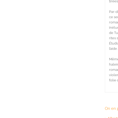
tirées
Par-d
ce se
roman
inélu
de Tu
rites
Étudi
l’aid
Même 
halei
roman
viole
folie
On en 