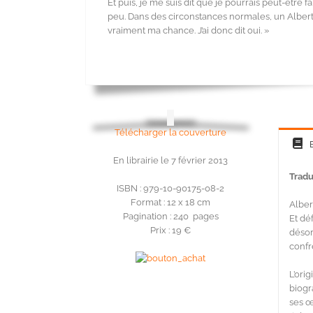
Et puis, je me suis dit que je pourrais peut-être
peu. Dans des circonstances normales, un Albert D
vraiment ma chance. J’ai donc dit oui. »
Télécharger la couverture
En librairie le 7 février 2013
Tradu
ISBN : 979-10-90175-08-2
Format : 12 x 18 cm
Alber
Pagination : 240 pages
Et dé
Prix : 19 €
désor
confr
L’ori
biogr
ses œ