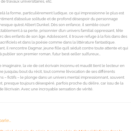
 de travaux universitaires, etc.
elà la forme, particulièrement ludique, ce qui impressionne le plus est
ntiment d’absolue solitude et de profond désespoir du personnage
esque qu’est Albert Dunkel. Dès son enfance, il semble courir
ctablement à sa perte, prisonnier d’un univers familial oppressant, tête
rc des enfants de son âge. Adolescent, il trouve refuge à la fois dans des
 sacrificiels et dans la poésie comme dans la littérature fantastique.
ant, il rencontre Dagmar, jeune fille qu’il séduit contre toute attente et qui
e à publier son premier roman, futur best-seller sulfureux…
imaginaire, la vie de cet écrivain inconnu et maudit tient le lecteur en
ne jusqu’au bout du récit, tout comme l’évocation de ses différents
s – fictifs – le plonge dans un univers mental impressionnant, souvent
nt, presque toujours désespéré, parfois proche du délire, car issu de la
 de l’écrivain. Avec une incroyable sensation de vérité.
parle…