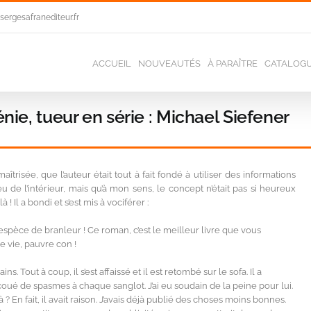
ergesafranediteur.fr
ACCUEIL
NOUVEAUTÉS
À PARAÎTRE
CATALOG
nie, tueur en série : Michael Siefener
n maîtrisée, que l’auteur était tout à fait fondé à utiliser des informations
u de l’intérieur, mais qu’à mon sens, le concept n’était pas si heureux
 ! Il a bondi et s’est mis à vociférer :
espèce de branleur ! Ce roman, c’est le meilleur livre que vous
e vie, pauvre con !
ins. Tout à coup, il s’est affaissé et il est retombé sur le sofa. Il a
ué de spasmes à chaque sanglot. J’ai eu soudain de la peine pour lui.
? En fait, il avait raison. J’avais déjà publié des choses moins bonnes.